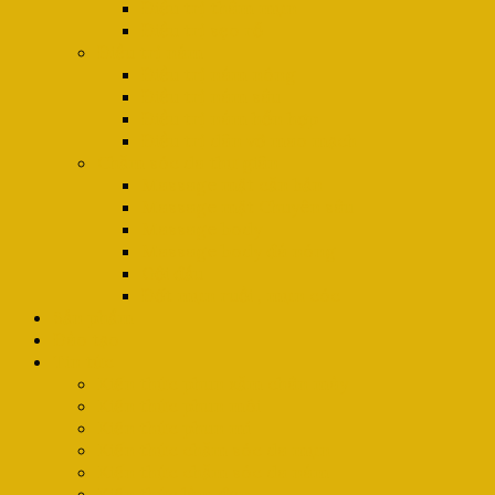
Điều trị thâm mụn
Điều trị sẹo rỗ
Điều trị nám
Điều trị nám nông
Điều trị nám sâu
Điều trị nám hỗn hợp
Điều trị dãn vỡ mao mạch
Chăm sóc da thư giãn
Massage mặt căn bản
Massage mặt Chuyên sâu
Massage body
Massage body đá nóng
Gội đầu
Đốt mụn ruồi , mụn cóc
Sản phẩm
Đào tạo
Tin tức
Kiến thức phun xăm chân mày
Kiến thức phun môi
Kiến thức phun mí
Kiến thức chăm sóc da mụn
Kiến thức chăm sóc da nám
Kiến thức làm đẹp