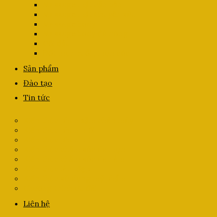
Massage mặt căn bản
Massage mặt Chuyên sâu
Massage body
Massage body đá nóng
Gội đầu
Đốt mụn ruồi , mụn cóc
Sản phẩm
Đào tạo
Tin tức
Kiến thức phun xăm chân mày
Kiến thức phun môi
Kiến thức phun mí
Kiến thức chăm sóc da mụn
Kiến thức chăm sóc da nám
Kiến thức làm đẹp
Kiến thức sử dụng mỹ phẩm
Chương trình ưu đãi
Liên hệ