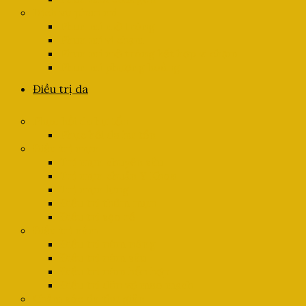
Dịch vụ phun mí
Phun mí mở tròng
Phun mí vi chạm
Phun mí mở tròng kết hợp vi chạm
Phun mí phượng hoàng
Điều trị da
Phục hồi da hư tổn
Phục hồi da hư tổn
Điều trị mụn
Trị mụn chuyên sâu
Trị mụn chuẩn Y Khoa
Trị mụn lưng
Điều trị thâm mụn
Điều trị sẹo rỗ
Điều trị nám
Điều trị nám nông
Điều trị nám sâu
Điều trị nám hỗn hợp
Điều trị dãn vỡ mao mạch
Chăm sóc da thư giãn