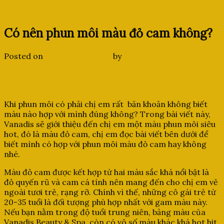
Kiến thức phun môi
Có nên phun môi màu đỏ cam không?
Posted on
Tháng 11 13, 2022
by
Vanadis Beauty & Spa
13
Th11
Khi phun môi có phải chị em rất băn khoăn không biết
màu nào hợp với mình đúng không? Trong bài viết này,
Vanadis sẽ giới thiệu đến chị em một màu phun môi siêu
hot, đó là màu đỏ cam, chị em đọc bài viết bên dưới để
biết mình có hợp với phun môi màu đỏ cam hay không
nhé.
Màu đỏ cam được kết hợp từ hai màu sắc khá nổi bật là
đỏ quyến rũ và cam cá tính nên mang đến cho chị em vẻ
ngoài tươi trẻ, rạng rỡ. Chính vì thế, những cô gái trẻ từ
20-35 tuổi là đối tượng phù hợp nhất với gam màu này.
Nếu bạn nằm trong độ tuổi trung niên, bảng màu của
Vanadis Beauty & Spa còn có vô số màu khác khá hot hit