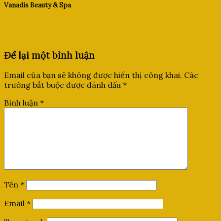
Vanadis Beauty & Spa
Phun môi và những hình thức phun môi tốt nhất hiện nay
Phun môi Collagen phù hợp với những đôi môi nào?
Để lại một bình luận
Email của bạn sẽ không được hiển thị công khai.
Các
trường bắt buộc được đánh dấu
*
Bình luận
*
Tên
*
Email
*