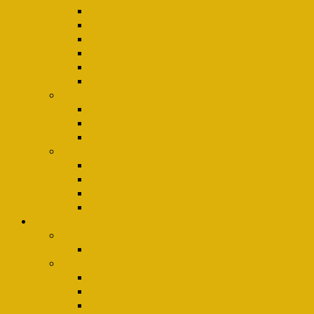
Phun chân mày tán bột Hàn Quốc
Phun chân mày chạm hạt Ombree
Phun chân mày Micro-Blading
Điêu khắc chân mày 6D
Phun thêu chân mày Hàn Quốc
Xóa sửa chân mày
Dịch vụ phun môi
Xử lý môi thâm
Phun môi Organic kết hợp tế bào gốc
Phun môi collagen
Dịch vụ phun mí
Phun mí mở tròng
Phun mí vi chạm
Phun mí mở tròng kết hợp vi chạm
Phun mí phượng hoàng
Điều trị da
Phục hồi da hư tổn
Phục hồi da hư tổn
Điều trị mụn
Trị mụn chuyên sâu
Trị mụn chuẩn Y Khoa
Trị mụn lưng