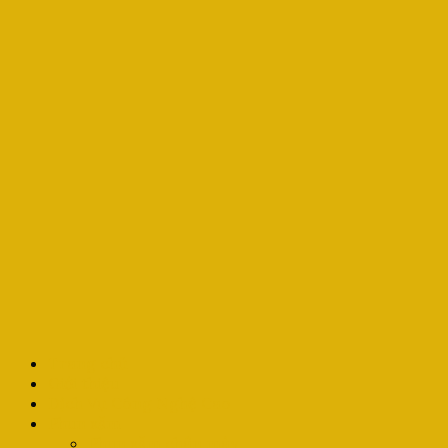
Trang chủ
Giới thiệu
Dịch Vụ Công Nghệ Cao
Phun xăm
Phun xăm chân mày