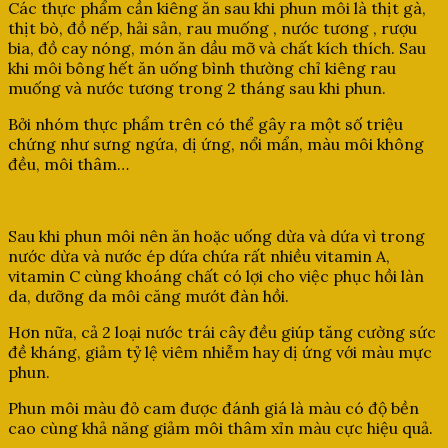
Các thực phẩm cần kiêng ăn sau khi phun môi là thịt gà,
thịt bò, đồ nếp, hải sản, rau muống , nước tương , rượu
bia, đồ cay nóng, món ăn dầu mỡ và chất kích thích. Sau
khi môi bông hết ăn uống bình thường chỉ kiêng rau
muống và nước tương trong 2 tháng sau khi phun.
Bởi nhóm thực phẩm trên có thể gây ra một số triệu
chứng như sưng ngứa, dị ứng, nổi mẩn, màu môi không
đều, môi thâm…
Sau khi phun môi nên ăn hoặc uống dừa và dứa vì trong
nước dừa và nước ép dứa chứa rất nhiều vitamin A,
vitamin C cùng khoáng chất có lợi cho việc phục hồi làn
da, dưỡng da môi căng mướt đàn hồi.
Hơn nữa, cả 2 loại nước trái cây đều giúp tăng cường sức
đề kháng, giảm tỷ lệ viêm nhiễm hay dị ứng với màu mực
phun.
Phun môi màu đỏ cam được đánh giá là màu có độ bền
cao cùng khả năng giảm môi thâm xỉn màu cực hiệu quả.