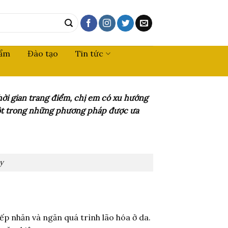
hẩm
Đào tạo
Tin tức
hời gian trang điểm, chị em có xu hướng
 một trong những phương pháp được ưa
y
ếp nhăn và ngăn quá trình lão hóa ở da.