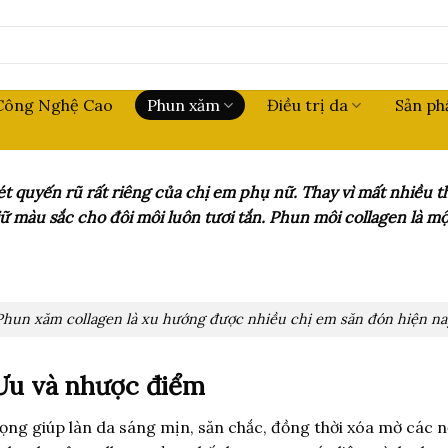
Công Nghệ Cao
Phun xăm
Điều trị da
Sản p
ét quyến rũ rất riêng của chị em phụ nữ. Thay vì mất nhiều t
iữ màu sắc cho đôi môi luôn tươi tắn. Phun môi collagen là
Phun xăm collagen là xu hướng được nhiều chị em săn đón hiện na
 Ưu và nhược điểm
ọng giúp làn da sáng mịn, săn chắc, đồng thời xóa mờ các n