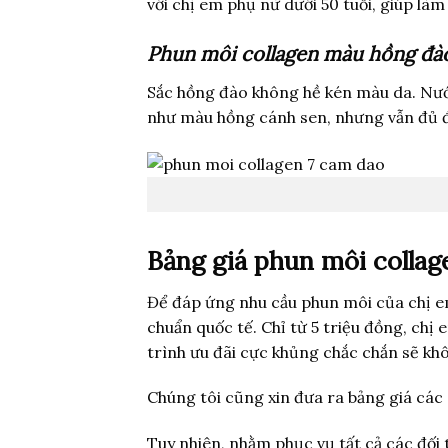
với chị em phụ nữ dưới 50 tuổi, giúp l
Phun môi collagen màu hồng đà
Sắc hồng đào không hề kén màu da. Nư
như màu hồng cánh sen, nhưng vẫn đủ để 
Bảng giá phun môi collag
Để đáp ứng nhu cầu phun môi của chị em
chuẩn quốc tế. Chỉ từ 5 triệu đồng, chị
trình ưu đãi cực khủng chắc chắn sẽ kh
Chúng tôi cũng xin đưa ra bảng giá cá
Tuy nhiên, nhằm phục vụ tất cả các đối