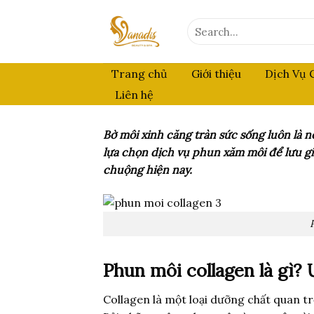
Skip
to
Search
for:
content
Trang chủ
Giới thiệu
Dịch Vụ 
Liên hệ
Bờ môi xinh căng tràn sức sống luôn là n
lựa chọn dịch vụ phun xăm môi để lưu g
chuộng hiện nay.
Phun môi collagen là gì?
Collagen là một loại dưỡng chất quan tr