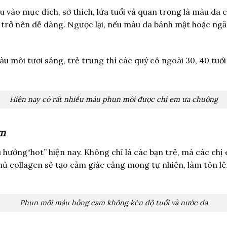
 vào mục đích, sở thích, lứa tuổi và quan trọng là màu da c
 trở nên dễ dàng. Ngược lại, nếu màu da bánh mật hoặc ng
 môi tươi sáng, trẻ trung thì các quý cô ngoài 30, 40 tuổi
Hiện nay có rất nhiều màu phun môi được chị em ưa chuộng
am
ướng“hot” hiện nay. Không chỉ là các bạn trẻ, mà các chị
ủ collagen sẽ tạo cảm giác căng mọng tự nhiên, làm tôn lê
Phun môi màu hồng cam không kén độ tuổi và nước da