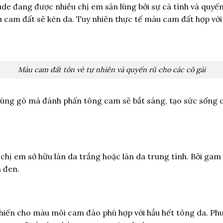
de đang được nhiều chị em săn lùng bởi sự cá tính và quyế
 cam đất sẽ kén da. Tuy nhiên thực tế màu cam đất hợp với 
Màu cam đất tôn vẻ tự nhiên và quyến rũ cho các cô gái
 cùng gò má đánh phấn tông cam sẽ bắt sáng, tạo sức sống 
chị em sở hữu làn da trắng hoặc làn da trung tính. Bởi gam 
 đen.
khiến cho màu môi cam đào phù hợp với hầu hết tông da. P