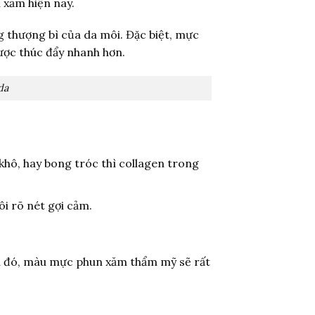
 xăm hiện nay.
 thượng bì của da môi. Đặc biệt, mực
ược thúc đẩy nhanh hơn.
da
khô, hay bong tróc thì collagen trong
i rõ nét gợi cảm.
ạnh đó, màu mực phun xăm thẩm mỹ sẽ rất