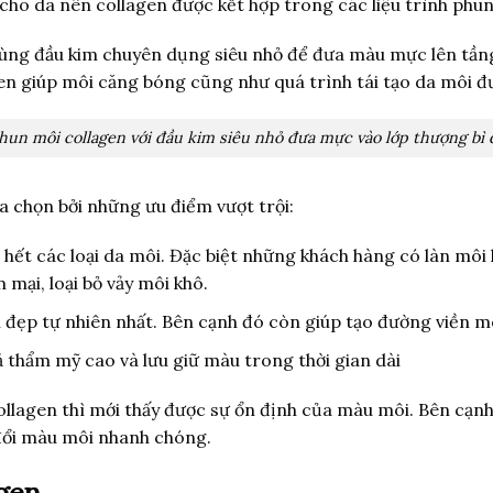
cho da nên collagen được kết hợp trong các liệu trình phun
dùng đầu kim chuyên dụng siêu nhỏ để đưa màu mực lên tầng
en giúp môi căng bóng cũng như quá trình tái tạo da môi đ
hun môi collagen với đầu kim siêu nhỏ đưa mực vào lớp thượng bì 
a chọn bởi những ưu điểm vượt trội:
 hết các loại da môi. Đặc biệt những khách hàng có làn môi 
ại, loại bỏ vảy môi khô.
ẹp tự nhiên nhất. Bên cạnh đó còn giúp tạo đường viền mô
ả thẩm mỹ cao và lưu giữ màu trong thời gian dài
 collagen thì mới thấy được sự ổn định của màu môi. Bên c
y đổi màu môi nhanh chóng.
gen