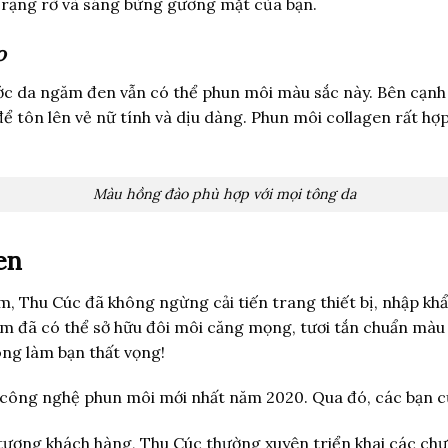
àm rạng rỡ và sáng bừng gương mặt của bạn.
o
ớc da ngăm đen vẫn có thể phun môi màu sắc này. Bên cạn
tôn lên vẻ nữ tính và dịu dàng. Phun môi collagen rất hợp v
Màu hồng đào phù hợp với mọi tông da
en
, Thu Cúc đã không ngừng cải tiến trang thiết bị, nhập kh
 em đã có thể sở hữu đôi môi căng mọng, tươi tắn chuẩn màu
ông làm bạn thất vọng!
c công nghệ phun môi mới nhất năm 2020. Qua đó, các bạn c
 tượng khách hàng, Thu Cúc thường xuyên triển khai các ch