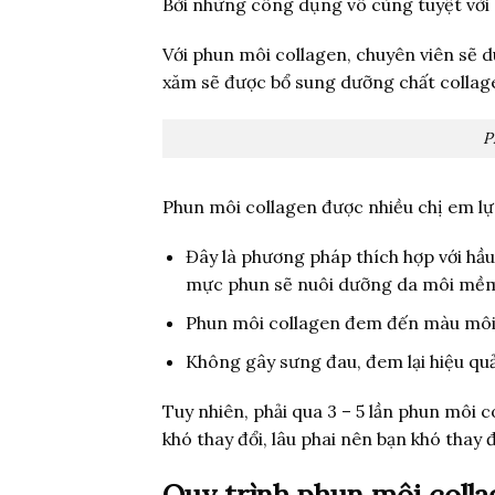
Bởi những công dụng vô cùng tuyệt vời 
Với phun môi collagen, chuyên viên sẽ 
xăm sẽ được bổ sung dưỡng chất collag
P
Phun môi collagen được nhiều chị em lự
Đây là phương pháp thích hợp với hầu
mực phun sẽ nuôi dưỡng da môi mềm m
Phun môi collagen đem đến màu môi đ
Không gây sưng đau, đem lại hiệu qu
Tuy nhiên, phải qua 3 – 5 lần phun môi
khó thay đổi, lâu phai nên bạn khó tha
Quy trình phun môi colla