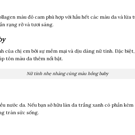
lagen màu đỏ cam phù hợp với hầu hết các màu da và lứa t
n rạng rỡ và tươi sáng.
by
 của chị em bởi sự mềm mại và dịu dàng nữ tính. Đặc biệt, 
úp tôn màu da thêm nổi bật.
Nữ tính nhẹ nhàng cùng màu hồng baby
ều nước da. Nếu bạn sở hữu làn da trắng xanh có phần kém
ng tràn sức sống.