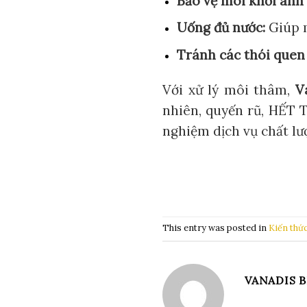
Bảo vệ môi khỏi ánh 
Uống đủ nước:
Giúp m
Tránh các thói quen 
Với xử lý môi thâm,
V
nhiên, quyến rũ, HẾT T
nghiệm dịch vụ chất lư
This entry was posted in
Kiến thứ
VANADIS B