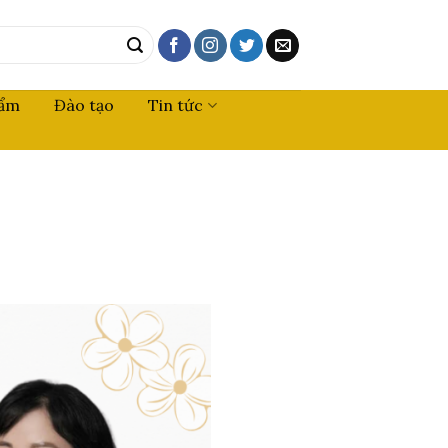
hẩm
Đào tạo
Tin tức