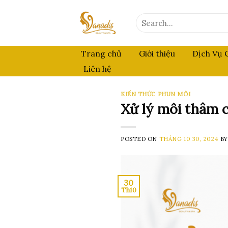
Skip
to
Search
for:
content
Trang chủ
Giới thiệu
Dịch Vụ 
Liên hệ
KIẾN THỨC PHUN MÔI
Xử lý môi thâm 
POSTED ON
THÁNG 10 30, 2024
B
30
Th10