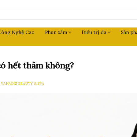
Công Nghệ Cao
Phun xăm
Điều trị da
Sản p
có hết thâm không?
Y
VANADIS BEAUTY & SPA