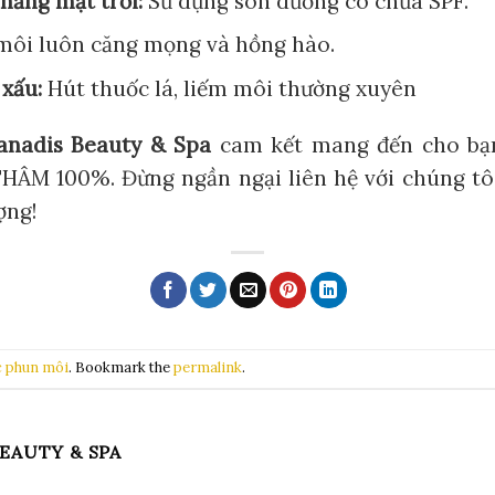
nắng mặt trời:
Sử dụng son dưỡng có chứa SPF.
ôi luôn căng mọng và hồng hào.
xấu:
Hút thuốc lá, liếm môi thường xuyên
anadis Beauty & Spa
cam kết mang đến cho bạn
HÂM 100%. Đừng ngần ngại liên hệ với chúng tôi
ợng!
c phun môi
. Bookmark the
permalink
.
EAUTY & SPA