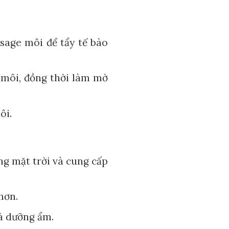
age môi để tẩy tế bào
môi, đồng thời làm mờ
ôi.
ng mặt trời và cung cấp
hơn.
à dưỡng ẩm.