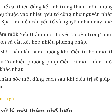
 thể cải thiện đáng kể tình trạng thâm môi, nhưn
ụ thuộc vào nhiều yếu tố cũng như nguyên nhâ
 Spa tìm hiểu các yếu tố và nguyên nhân này nhé
âm môi:
Nếu thâm môi do yếu tố bên trong như cơ
 hơn và cần kết hợp nhiều phương pháp.
Môi thâm lâu năm thường khó điều trị hơn môi t
ị:
Có nhiều phương pháp điều trị môi thâm, mỗ
 khác nhau.
chăm sóc môi đúng cách sau khi điều trị sẽ giúp 
i.
m là gì?
xử lý môi thâm phổ biến