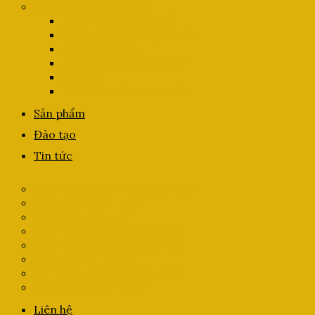
Chăm sóc da thư giãn
Massage mặt căn bản
Massage mặt Chuyên sâu
Massage body
Massage body đá nóng
Gội đầu
Đốt mụn ruồi , mụn cóc
Sản phẩm
Đào tạo
Tin tức
Kiến thức phun xăm chân mày
Kiến thức phun môi
Kiến thức phun mí
Kiến thức chăm sóc da mụn
Kiến thức chăm sóc da nám
Kiến thức làm đẹp
Kiến thức sử dụng mỹ phẩm
Chương trình ưu đãi
Liên hệ