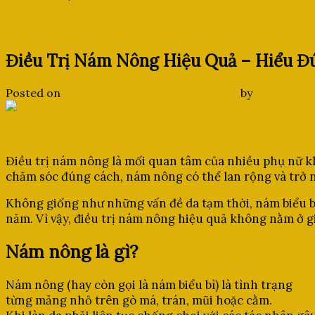
Kiến thức chăm sóc da nám
Điều Trị Nám Nông Hiệu Quả – Hiểu Đ
Posted on
Tháng 5 11, 2026
Tháng 5 11, 2026
by
van
11
Th5
Điều trị nám nông là mối quan tâm của nhiều phụ nữ k
chăm sóc đúng cách, nám nông có thể lan rộng và trở n
Không giống như những vấn đề da tạm thời, nám biểu bì 
năm. Vì vậy, điều trị nám nông hiệu quả không nằm ở g
Nám nông
là gì?
Nám nông (hay còn gọi là nám biểu bì) là tình trạng
mel
từng mảng nhỏ trên gò má, trán, mũi hoặc cằm.