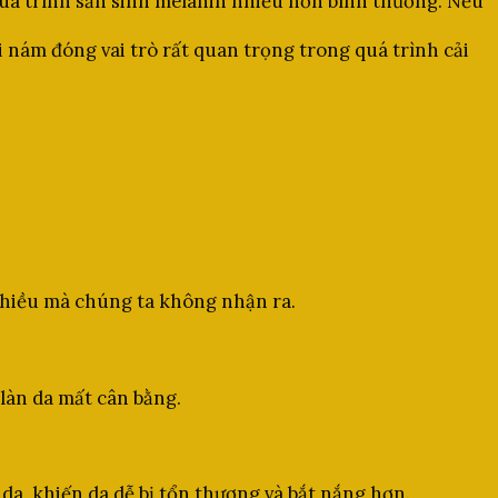
t quá trình sản sinh melanin nhiều hơn bình thường. Nếu
i nám đóng vai trò rất quan trọng trong quá trình cải
 nhiều mà chúng ta không nhận ra.
 làn da mất cân bằng.
 da, khiến da dễ bị tổn thương và bắt nắng hơn.