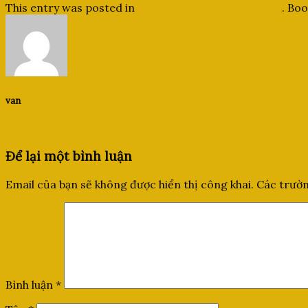
This entry was posted in
Kiến thức chăm sóc da nám
. Bo
van
9 Thói Quen Chăm Sóc Da Giúp Làn Da Trẻ Trung, Ngăn
Để lại một bình luận
Email của bạn sẽ không được hiển thị công khai.
Các trườn
Bình luận
*