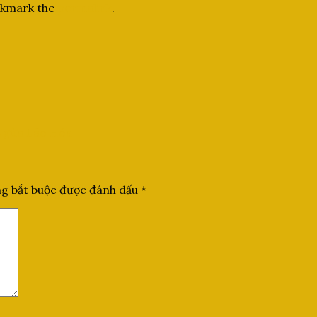
okmark the
permalink
.
 Ngừa Lão Hóa
g bắt buộc được đánh dấu
*