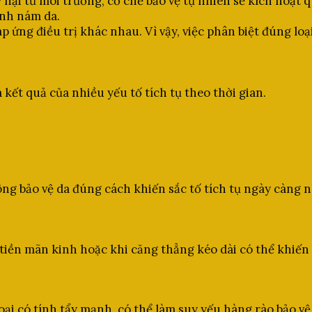
ây hại từ môi trường, cơ chế bảo vệ tự nhiên sẽ kích hoạ
ành nám da.
 ứng điều trị khác nhau. Vì vậy, việc phân biệt đúng loạ
quả và an toàn
ết quả của nhiều yếu tố tích tụ theo thời gian.
hông bảo vệ da đúng cách khiến sắc tố tích tụ ngày càng
tiền mãn kinh hoặc khi căng thẳng kéo dài có thể khiến
oại có tính tẩy mạnh, có thể làm suy yếu hàng rào bảo vệ