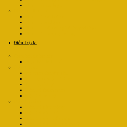
Phun môi collagen
Dịch vụ phun mí
Phun mí mở tròng
Phun mí vi chạm
Phun mí mở tròng kết hợp vi chạm
Phun mí phượng hoàng
Điều trị da
Phục hồi da hư tổn
Phục hồi da hư tổn
Điều trị mụn
Trị mụn chuyên sâu
Trị mụn chuẩn Y Khoa
Trị mụn lưng
Điều trị thâm mụn
Điều trị sẹo rỗ
Điều trị nám
Điều trị nám nông
Điều trị nám sâu
Điều trị nám hỗn hợp
Điều trị dãn vỡ mao mạch