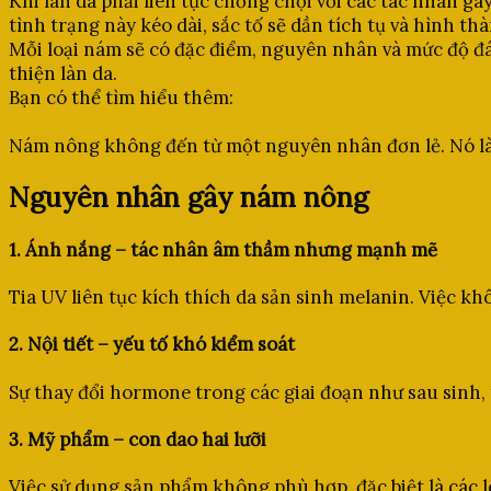
Khi làn da phải liên tục chống chọi với các tác nhân g
tình trạng này kéo dài, sắc tố sẽ dần tích tụ và hình th
Mỗi loại nám sẽ có đặc điểm, nguyên nhân và mức độ đáp
thiện làn da.
Bạn có thể tìm hiểu thêm:
Nám chân sâu là gì?
Nám hỗn hợp là gì? Nguyên nhân & cách điều trị hiệu 
Nám nông không đến từ một nguyên nhân đơn lẻ. Nó là k
Nguyên nhân gây nám nông
1. Ánh nắng – tác nhân âm thầm nhưng mạnh mẽ
Tia UV liên tục kích thích da sản sinh melanin. Việc k
2. Nội tiết – yếu tố khó kiểm soát
Sự thay đổi hormone trong các giai đoạn như sau sinh, 
3. Mỹ phẩm – con dao hai lưỡi
Việc sử dụng sản phẩm không phù hợp, đặc biệt là các l